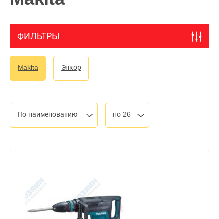
ФИЛЬТРЫ
Makita
Энкор
По наименованию
по 26