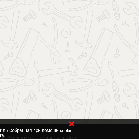
т.д.) Собранная при помощи cookie
та.
Вебмеханика
— создание сайта