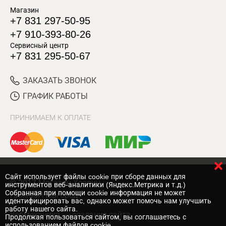
Магазин
+7 831 297-50-95
+7 910-393-80-26
Сервисный центр
+7 831 295-50-67
ЗАКАЗАТЬ ЗВОНОК
ГРАФИК РАБОТЫ
ПРИНИМАЕМ К ОПЛАТЕ
Cайт использует файлы cookie при сборе данных для
© 2017 Магазин Хозяин
инструментов веб-аналитики (Яндекс.Метрика и т.д.)
Собранная при помощи cookie информация не может
Нижний Новгород
идентифицировать вас, однако может помочь нам улучшить
работу нашего сайта.
Вебмеханика
— создание сайта
Продолжая пользоваться сайтом, вы соглашаетесь с
использованием файлов cookie.