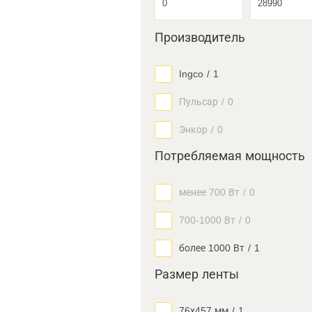
Производитель
Ingco
/
1
Пульсар
/
0
Энкор
/
0
Потребляемая мощность
менее 700 Вт
/
0
700-1000 Вт
/
0
более 1000 Вт
/
1
Размер ленты
76х457 мм
/
1