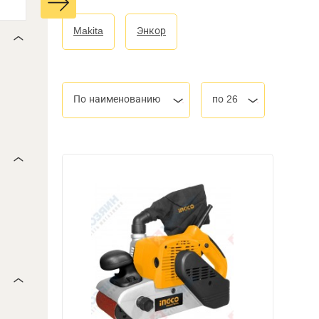
Makita
Энкор
По наименованию
по 26