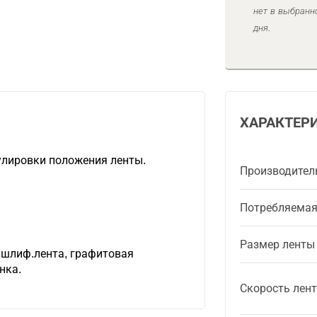
нет в выбранн
дня.
ХАРАКТЕР
улировки положения ленты.
Производител
.
Потребляема
Размер ленты
 шлиф.лента, графитовая
нка.
Скорость лен