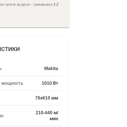
ом пункте выдачи - самовывоз 1-2
ИСТИКИ
ь
Makita
я мощность
1010 Вт
76х610 мм
210-440 м/
ты
мин