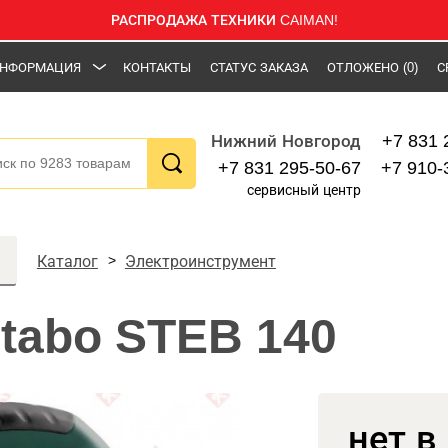
РАСПРОДАЖА ТЕХНИКИ CAIMAN!
НФОРМАЦИЯ
КОНТАКТЫ
СТАТУС ЗАКАЗА
ОТЛОЖЕНО
(0)
С
+7 831 
Нижний Новгород
+7 831 295-50-67
+7 910-
сервисный центр
Каталог
Электроинструмент
tabo STEB 140
нет в