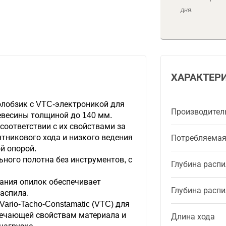
дня.
ХАРАКТЕР
лобзик с VTC-электроникой для
Производител
евесины толщиной до 140 мм.
соответствии с их свойствами за
ятникового хода и низкого ведения
Потребляема
й опорой.
ьного полотна без инструментов, с
Глубина распи
ания опилок обеспечивает
Глубина распи
аспила.
ario-Tacho-Constamatic (VTC) для
твечающей свойствам материала и
Длина хода