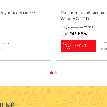
еву и пластмассе
Пилки для лобзика по
Wilpu HC 12 D
Код товара — 210113
242 РУБ.
ЦЕНА
НЕНИЮ
К С
КУПИТЬ
ТЬ
ОТЛ
ННЫЙ