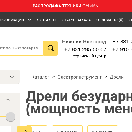
РАСПРОДАЖА ТЕХНИКИ CAIMAN!
НФОРМАЦИЯ
КОНТАКТЫ
СТАТУС ЗАКАЗА
ОТЛОЖЕНО
(0)
С
+7 831 
Нижний Новгород
+7 831 295-50-67
+7 910-
сервисный центр
Каталог
Электроинструмент
Дрели
Дрели безудар
(мощность мене