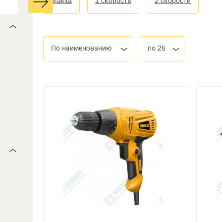
Makita
1 скорость
2 скорости
По наименованию
по 26