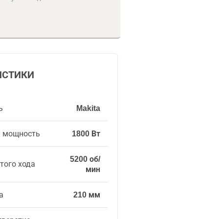
ИСТИКИ
ь
Makita
я мощность
1800 Вт
5200 об/
того хода
мин
а
210 мм