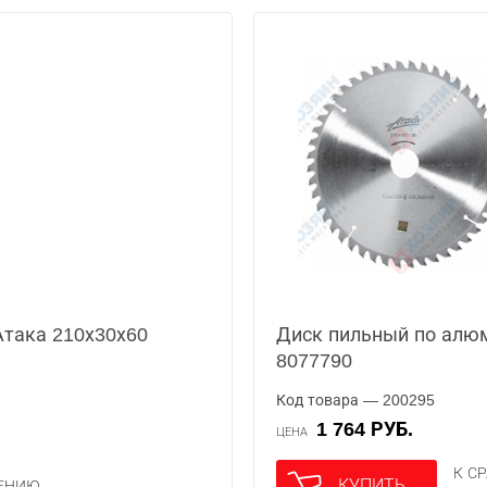
Атака 210х30х60
Диск пильный по алю
8077790
Код товара — 200295
1 764 РУБ.
ЦЕНА
К С
КУПИТЬ
НЕНИЮ