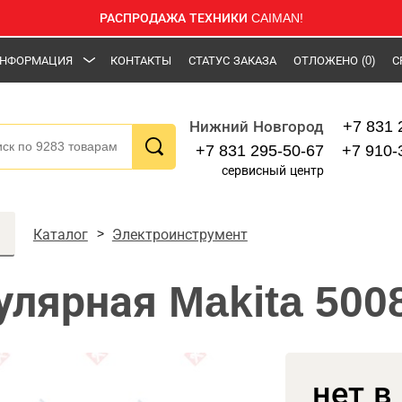
РАСПРОДАЖА ТЕХНИКИ CAIMAN!
НФОРМАЦИЯ
КОНТАКТЫ
СТАТУС ЗАКАЗА
ОТЛОЖЕНО
(0)
С
+7 831 
Нижний Новгород
+7 831 295-50-67
+7 910-
сервисный центр
Каталог
Электроинструмент
улярная Makita 50
нет в