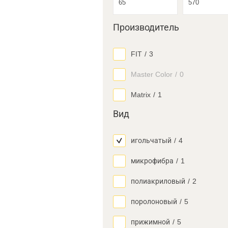
Производитель
FIT
/
3
Master Color
/
0
Matrix
/
1
Вид
игольчатый
/
4
микрофибра
/
1
полиакриловый
/
2
поролоновый
/
5
прижимной
/
5