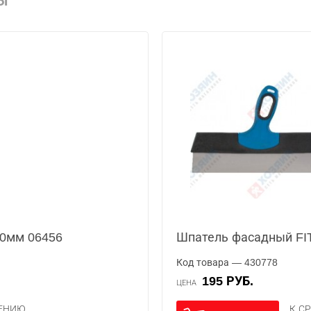
Ы
00мм 06456
Шпатель фасадный FI
Код товара — 430778
195 РУБ.
ЦЕНА
НЕНИЮ
К С