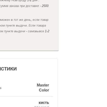
ижнему Новгороду 1-2 дня .
умма заказа при доставке - 2500
можен в тот же день, если товар
ном пункте выдачи. Если товара
ом пункте выдачи - самовывоз 1-2
ИСТИКИ
Master
ь
Color
кисть