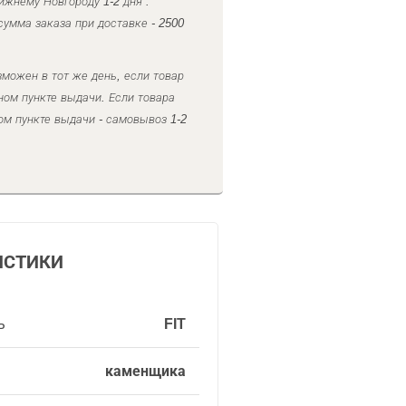
ижнему Новгороду 1-2 дня .
умма заказа при доставке - 2500
можен в тот же день, если товар
ном пункте выдачи. Если товара
ом пункте выдачи - самовывоз 1-2
ИСТИКИ
ь
FIT
каменщика