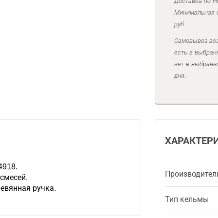
Доставка по Н
Минимальная с
руб.
Самовывоз воз
есть в выбран
нет в выбранн
дня.
ХАРАКТЕР
4918.
Производител
смесей.
евянная ручка.
Тип кельмы