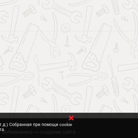
т.д.) Собранная при помощи cookie
та.
Вебмеханика
— создание сайта