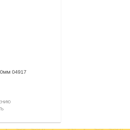
80мм 04917
НЕНИЮ
ТЬ