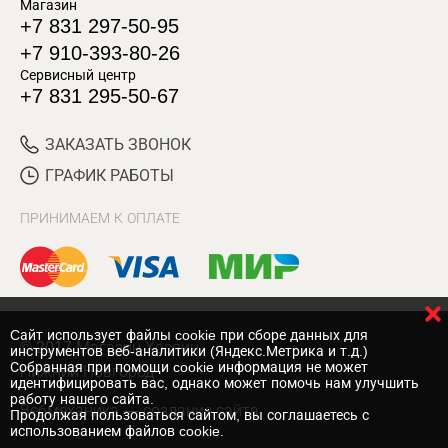
Магазин
+7 831 297-50-95
+7 910-393-80-26
Сервисный центр
+7 831 295-50-67
ЗАКАЗАТЬ ЗВОНОК
ГРАФИК РАБОТЫ
ПРИНИМАЕМ К ОПЛАТЕ
Cайт использует файлы cookie при сборе данных для
© 2017 Магазин Хозяин
инструментов веб-аналитики (Яндекс.Метрика и т.д.)
Собранная при помощи cookie информация не может
Нижний Новгород
идентифицировать вас, однако может помочь нам улучшить
работу нашего сайта.
Вебмеханика
— создание сайта
Продолжая пользоваться сайтом, вы соглашаетесь с
использованием файлов cookie.