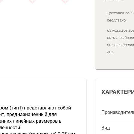
Доставка по Н
бесплатно.
Самовывоз воз
есть в выбран
нет в выбранн
дня.
ХАРАКТЕР
ом (тип I) представляют собой
Производител
т, предназначенный для
енних линейных размеров в
ленности.
Вид