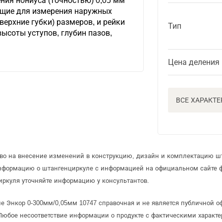
ния нониуса (точностью) 0,05 мм
ащие для измерения наружных
(верхние губки) размеров, и рейки
Тип
ысоты уступов, глубин пазов,
Цена деления
ВСЕ ХАРАКТ
аво на внесение изменений в конструкцию, дизайн и комплектацию ш
информацию о штангенциркуле с информацией на официальном сайте 
ркуля уточняйте информацию у консультантов.
е Энкор 0-300мм/0,05мм 10747 справочная и не является публичной 
Любое несоответствие информации о продукте с фактическими характе