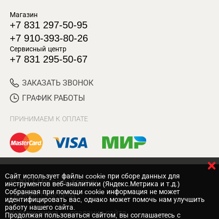
Магазин
+7 831 297-50-95
+7 910-393-80-26
Сервисный центр
+7 831 295-50-67
ЗАКАЗАТЬ ЗВОНОК
ГРАФИК РАБОТЫ
ПРИНИМАЕМ К ОПЛАТЕ
Cайт использует файлы cookie при сборе данных для
© 2017 Магазин Хозяин
инструментов веб-аналитики (Яндекс.Метрика и т.д.)
Собранная при помощи cookie информация не может
Нижний Новгород
идентифицировать вас, однако может помочь нам улучшить
работу нашего сайта.
Вебмеханика
— создание сайта
Продолжая пользоваться сайтом, вы соглашаетесь с