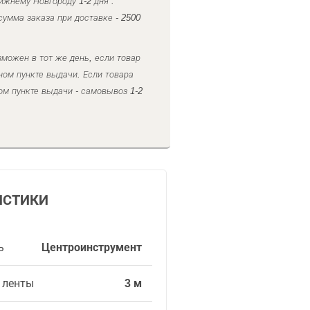
ижнему Новгороду 1-2 дня .
умма заказа при доставке - 2500
можен в тот же день, если товар
ном пункте выдачи. Если товара
ом пункте выдачи - самовывоз 1-2
ИСТИКИ
ь
Центроинструмент
 ленты
3 м