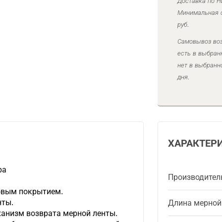
Доставка по Н
Минимальная с
руб.
Самовывоз воз
есть в выбран
нет в выбранн
дня.
ХАРАКТЕР
ра
Производител
овым покрытием.
нты.
Длина мерной
анизм возврата мерной ленты.