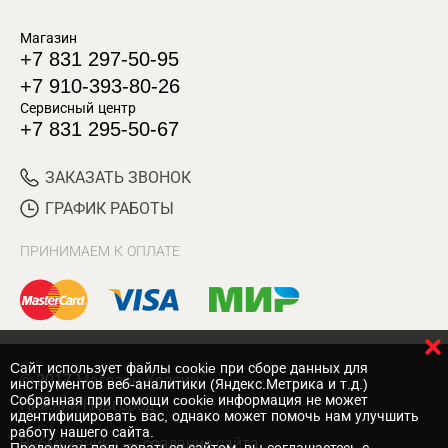
Магазин
+7 831 297-50-95
+7 910-393-80-26
Сервисный центр
+7 831 295-50-67
ЗАКАЗАТЬ ЗВОНОК
ГРАФИК РАБОТЫ
ПРИНИМАЕМ К ОПЛАТЕ
Cайт использует файлы cookie при сборе данных для
© 2017 Магазин Хозяин
инструментов веб-аналитики (Яндекс.Метрика и т.д.)
Собранная при помощи cookie информация не может
Нижний Новгород
идентифицировать вас, однако может помочь нам улучшить
работу нашего сайта.
Вебмеханика
— создание сайта