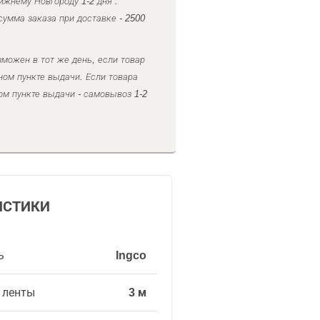
ижнему Новгороду 1-2 дня .
умма заказа при доставке - 2500
можен в тот же день, если товар
ном пункте выдачи. Если товара
ом пункте выдачи - самовывоз 1-2
ИСТИКИ
ь
Ingco
 ленты
3 м