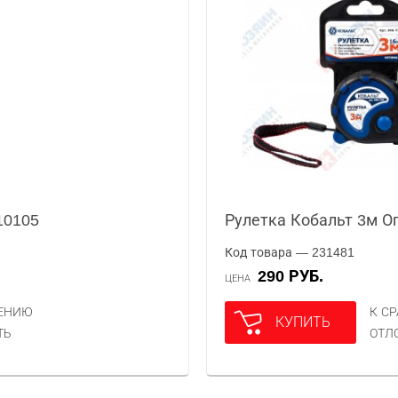
10105
Рулетка Кобальт 3м О
Код товара — 231481
290 РУБ.
ЦЕНА
НЕНИЮ
К С
КУПИТЬ
ТЬ
ОТЛ