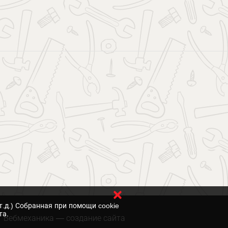
т.д.) Собранная при помощи cookie
та.
Вебмеханика
— создание сайта