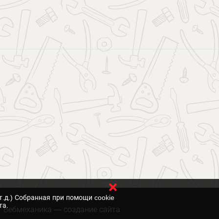
т.д.) Собранная при помощи cookie
та.
Вебмеханика
— создание сайта