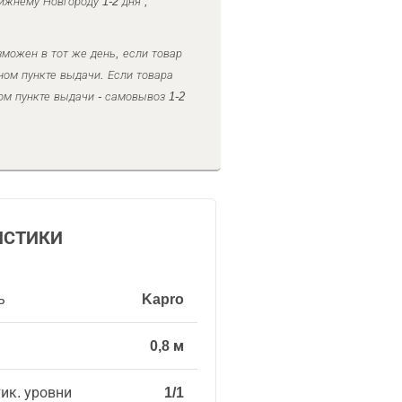
ижнему Новгороду 1-2 дня ,
можен в тот же день, если товар
ном пункте выдачи. Если товара
ом пункте выдачи - самовывоз 1-2
ИСТИКИ
ь
Kapro
0,8 м
тик. уровни
1/1