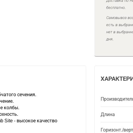
Доставка по Н
бесплатно.
Самовывоз воз
есть в выбран
нет в выбранн
дня.
ХАРАКТЕР
чатого сечения.
Производител
чение.
е колбы.
рхность.
Длина
b Site - высокое качество
Горизонт./вер