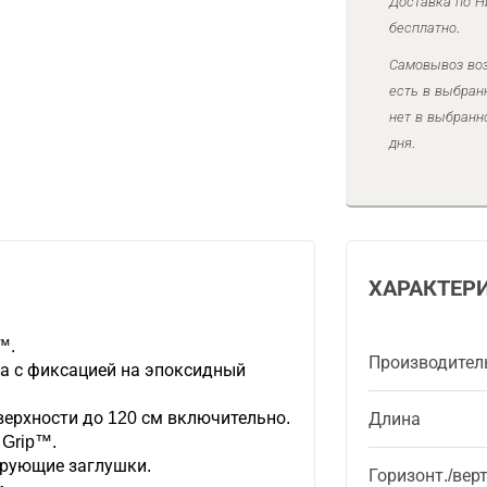
Доставка по Н
бесплатно.
Самовывоз воз
есть в выбран
нет в выбранн
дня.
ХАРАКТЕР
™.
Производител
а с фиксацией на эпоксидный
верхности до 120 см включительно.
Длина
 Grip™.
рующие заглушки.
Горизонт./вер