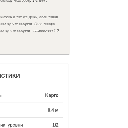
ижнему Новгороду 1-2 дня ,
можен в тот же день, если товар
ном пункте выдачи. Если товара
ом пункте выдачи - самовывоз 1-2
ИСТИКИ
ь
Kapro
0,4 м
тик. уровни
1/2