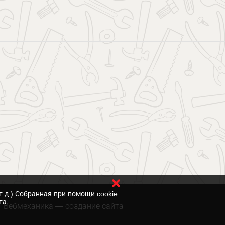
т.д.) Собранная при помощи cookie
та.
Вебмеханика
— создание сайта