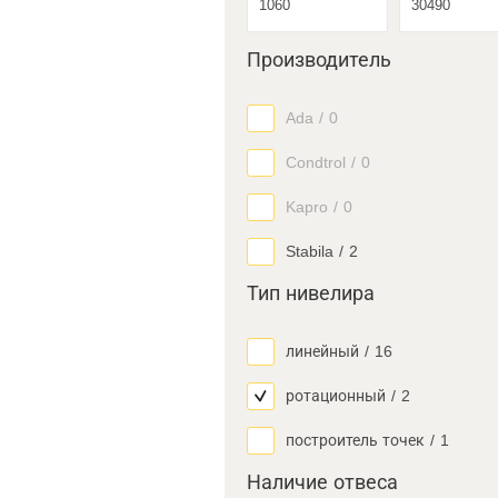
Производитель
Ada
/
0
Condtrol
/
0
Kapro
/
0
Stabila
/
2
Тип нивелира
линейный
/
16
ротационный
/
2
построитель точек
/
1
Наличие отвеса