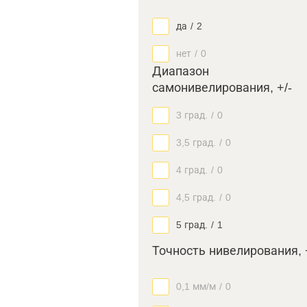
да
/
2
нет
/
0
Диапазон
самонивелирования, +/-
3 град.
/
0
3,5 град.
/
0
4 град.
/
0
4,5 град.
/
0
5 град.
/
1
Точность нивелирования, 
0,1 мм/м
/
0