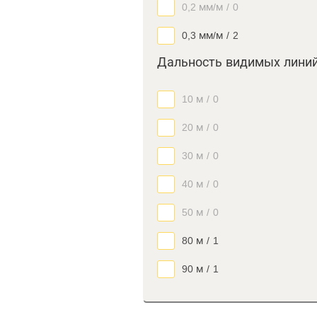
0,2 мм/м
/
0
0,3 мм/м
/
2
Дальность видимых лини
10 м
/
0
20 м
/
0
30 м
/
0
40 м
/
0
50 м
/
0
80 м
/
1
90 м
/
1