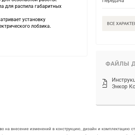
Передача
ла для распила габаритных
матривает установку
ВСЕ ХАРАКТ
ектрического лобзика.
ФАЙЛЫ Д
Инструкц
Энкор Ко
аво на внесение изменений в конструкцию, дизайн и комплектацию с