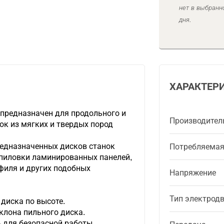
нет в выбранн
дня.
ХАРАКТЕР
 предназначен для продольного и
Производител
ок из мягких и твердых пород
редназначенных дисков станок
Потребляема
пиловки ламинированных панелей,
филя и других подобных
Напряжение
Тип электрод
диска по высоте.
клона пильного диска.
 для безопасной работы.