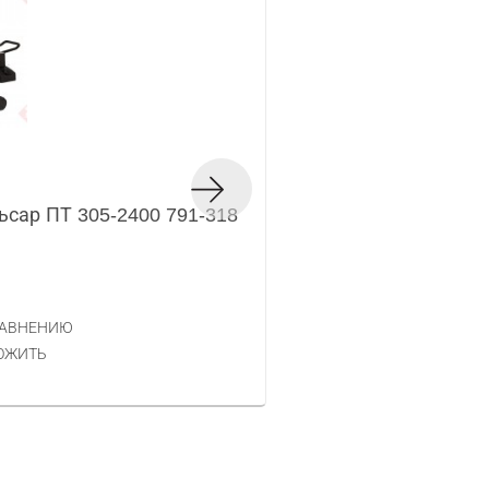
Торцовочная пила 
ьсар ПТ 305-2400 791-318
325
Код товара — 30952
29 990 РУБ.
ЦЕНА
РАВНЕНИЮ
КУПИТЬ
ОЖИТЬ