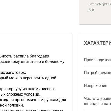
нет в выбранн
дня.
ХАРАКТЕР
ьность распила благодаря
Производител
рсальному двигателю и большому
их заготовок.
Потребляема
орый можно переносить одной
Напряжение
аря корпусу из алюминиевого
мых сложных условий.
Частота вращ
агодаря эргономичным ручкам для
шпинделя на 
ной головки.
ерез встроенную воронку приема