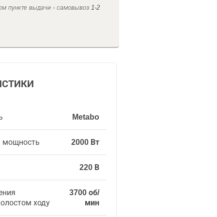
ом пункте выдачи - самовывоз 1-2
ИСТИКИ
ь
Metabo
я мощность
2000 Вт
220 В
ения
3700 об/
холостом ходу
мин