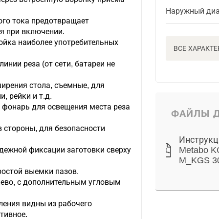
Наружный диа
ого тока предотвращает
я при включении.
ойка наиболее употребительных
ВСЕ ХАРАКТ
инии реза (от сети, батареи не
рения стола, съемные, для
, рейки и т.д.
 фонарь для освещения места реза
ФАЙЛЫ Д
 стороны, для безопасности
Инструкц
Metabo K
дежной фиксации заготовки сверху
M_KGS 3
ростой выемки пазов.
лево, с дополнительным угловым
ления видны из рабочего
тивное.