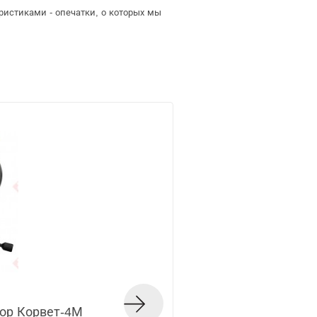
ристиками - опечатки, о которых мы
кор Корвет-4М
Торцовочная пила 