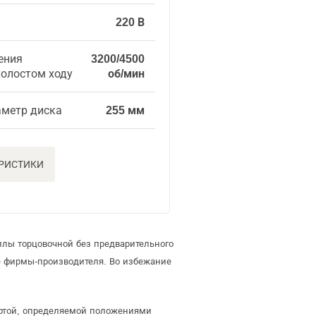
220 В
ения
3200/4500
холостом ходу
об/мин
метр диска
255 мм
ЕРИСТИКИ
илы торцовочной без предварительного
е фирмы-производителя. Во избежание
ертой, определяемой положениями