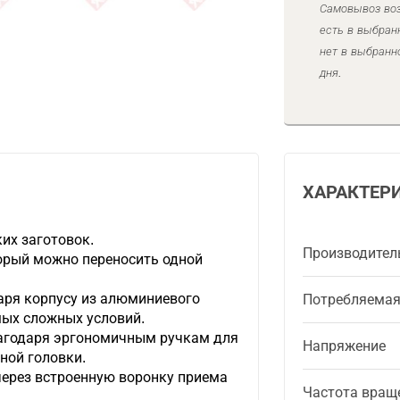
Самовывоз воз
есть в выбран
нет в выбранн
дня.
ХАРАКТЕР
их заготовок.
Производител
орый можно переносить одной
аря корпусу из алюминиевого
Потребляема
мых сложных условий.
агодаря эргономичным ручкам для
Напряжение
ной головки.
ерез встроенную воронку приема
Частота вращ