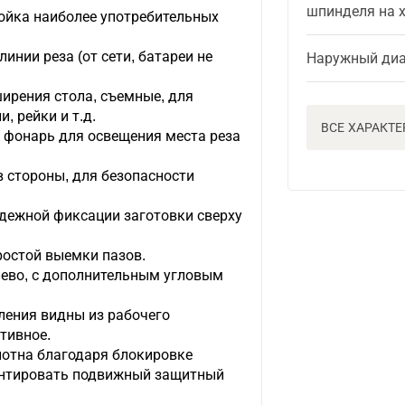
шпинделя на 
ойка наиболее употребительных
инии реза (от сети, батареи не
Наружный диа
рения стола, съемные, для
, рейки и т.д.
ВСЕ ХАРАКТ
 фонарь для освещения места реза
 стороны, для безопасности
дежной фиксации заготовки сверху
ростой выемки пазов.
лево, с дополнительным угловым
ления видны из рабочего
тивное.
лотна благодаря блокировке
онтировать подвижный защитный