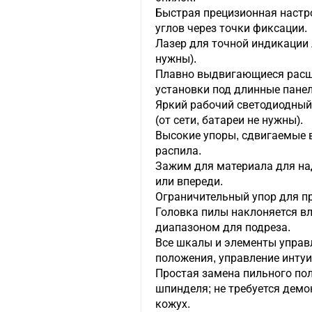
Быстрая прецизионная настр
углов через точки фиксации.
Лазер для точной индикации л
нужны).
Плавно выдвигающиеся расши
установки под длинные панели
Яркий рабочий светодиодный
(от сети, батареи не нужны).
Высокие упоры, сдвигаемые в
распила.
Зажим для материала для на
или впереди.
Ограничительный упор для п
Головка пилы наклоняется в
диапазоном для подреза.
Все шкалы и элементы управ
положения, управление интуи
Простая замена пильного по
шпинделя; не требуется дем
кожух.