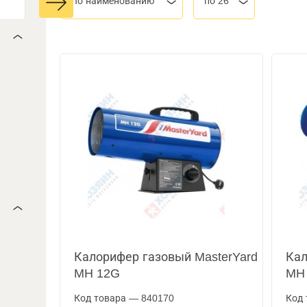
По наименованию
по 26
Калорифер газовый MasterYard
Кал
MH 12G
MH
Код товара — 840170
Код 