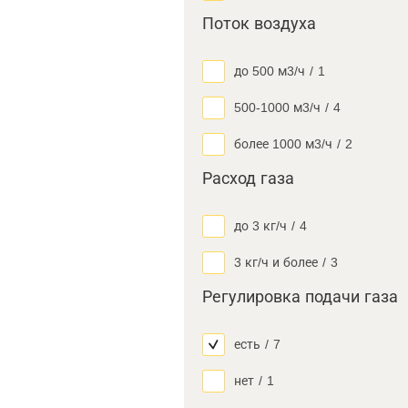
Поток воздуха
до 500 м3/ч
/
1
500-1000 м3/ч
/
4
более 1000 м3/ч
/
2
Расход газа
до 3 кг/ч
/
4
3 кг/ч и более
/
3
Регулировка подачи газа
есть
/
7
нет
/
1