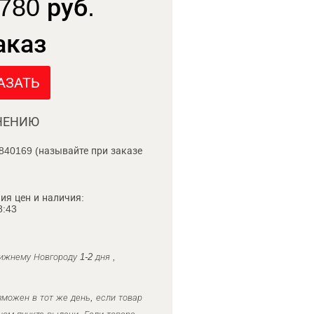
780 руб.
аказ
АЗАТЬ
НЕНИЮ
840169 (называйте при заказе
ия цен и наличия:
8:43
ижнему Новгороду 1-2 дня ,
можен в тот же день, если товар