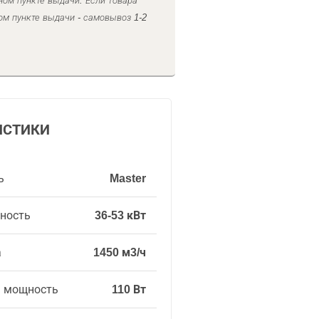
ном пункте выдачи. Если товара
ом пункте выдачи - самовывоз 1-2
ИСТИКИ
ь
Master
ность
36-53 кВт
а
1450 м3/ч
я мощность
110 Вт