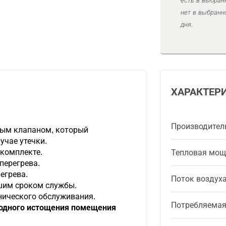
есть в выбран
нет в выбранн
дня.
ХАРАКТЕР
Производител
ным клапаном, который
учае утечки.
 комплекте.
Тепловая мощ
перегрева.
егрева.
Поток воздух
шим сроком службы.
нического обслуживания.
Потребляема
одного истощения помещения