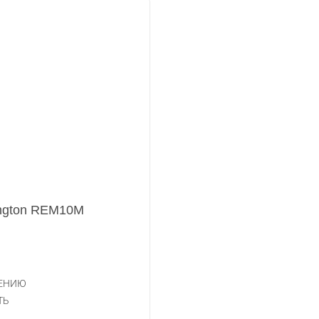
ngton REM10M
НЕНИЮ
ТЬ