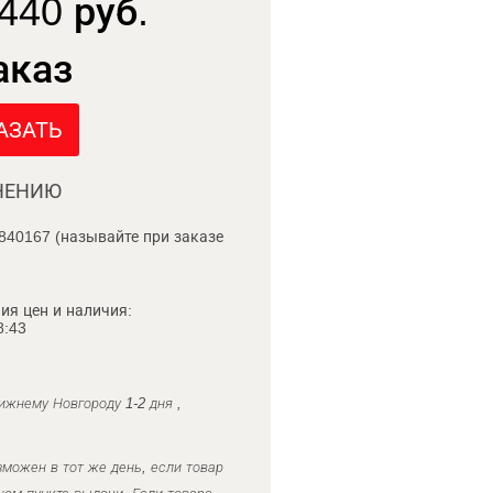
440 руб.
аказ
АЗАТЬ
НЕНИЮ
840167 (называйте при заказе
ия цен и наличия:
8:43
ижнему Новгороду 1-2 дня ,
можен в тот же день, если товар