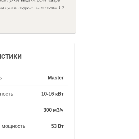
ном пункте выдачи. Если товара
ом пункте выдачи - самовывоз 1-2
ИСТИКИ
ь
Master
ность
10-16 кВт
а
300 м3/ч
я мощность
53 Вт