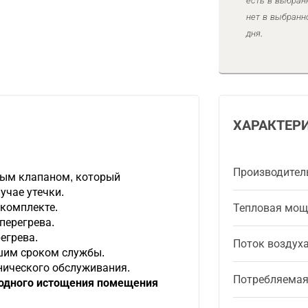
есть в выбран
нет в выбранн
дня.
ХАРАКТЕР
Производител
ным клапаном, который
учае утечки.
 комплекте.
Тепловая мощ
перегрева.
егрева.
Поток воздух
шим сроком службы.
нического обслуживания.
Потребляема
одного истощения помещения