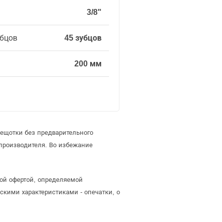
3/8"
убцов
45 зубцов
200 мм
рещотки без предварительного
производителя. Во избежание
ной офертой, определяемой
скими характеристиками - опечатки, о