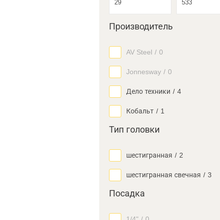
Производитель
AV Steel
/
0
Jonnesway
/
0
Дело техники
/
4
Кобальт
/
1
Тип головки
шестигранная
/
2
шестигранная свечная
/
3
Посадка
1/4"
/
0