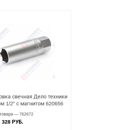
овка свечная Дело техники
м 1/2" с магнитом 620656
товара — 762672
328 РУБ.
А