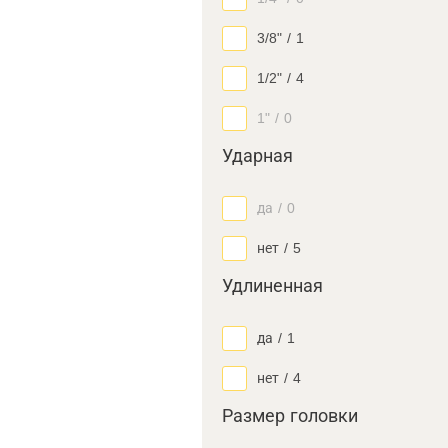
3/8"
/
1
1/2"
/
4
1"
/
0
Ударная
да
/
0
нет
/
5
Удлиненная
да
/
1
нет
/
4
Размер головки