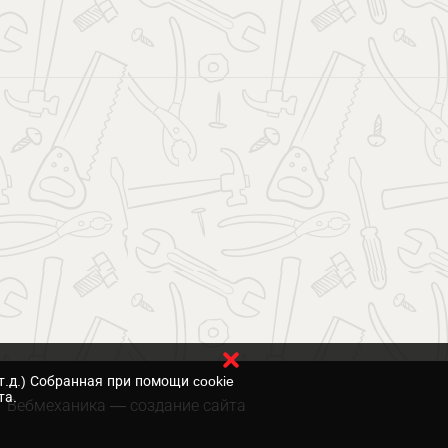
т.д.) Собранная при помощи cookie
та.
Вебмеханика
— создание сайта