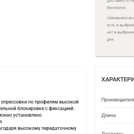
Доставка по Н
бесплатно.
Самовывоз воз
есть в выбран
нет в выбранн
дня.
ХАРАКТЕР
Производител
 опрессовки по профилям высокой
ельной блокировке с фиксацией.
ионно установлено
Длина
я.
агодаря высокому передаточному
Диапазон