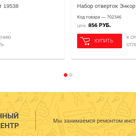
т 19538
Набор отверток Энкор
Код товара — 702346
856 РУБ.
ЦЕНА
НЕНИЮ
К С
КУПИТЬ
ТЬ
ОТЛ
ННЫЙ
Мы занимаемся ремонтом инстр
ЕНТР