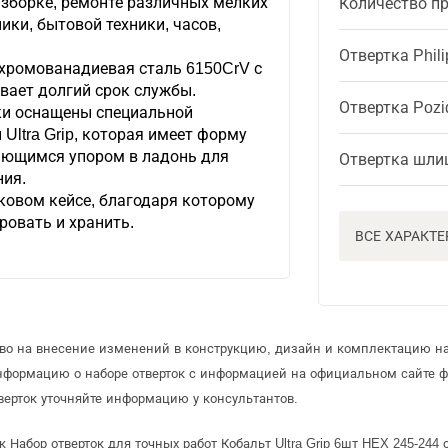
азборке, ремонте различных мелких
Количество п
ики, бытовой техники, часов,
Отвертка Phili
 хромованадиевая сталь 6150CrV с
вает долгий срок службы.
Отвертка Pozid
ки оснащены специальной
Ultra Grip, которая имеет форму
ающимся упором в ладонь для
Отвертка шли
ния.
ковом кейсе, благодаря которому
ровать и хранить.
ВСЕ ХАРАКТ
аво на внесение изменений в конструкцию, дизайн и комплектацию на
информацию о наборе отверток с информацией на официальном сайте 
верток уточняйте информацию у консультантов.
 Набор отверток для точных работ Кобальт Ultra Grip 6шт HEX 245-244