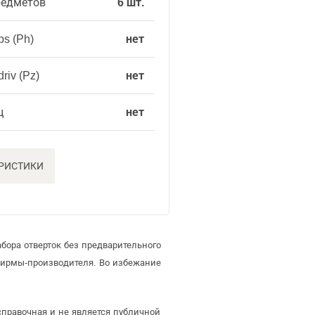
редметов
6 шт.
ps (Ph)
нет
riv (Pz)
нет
ц
нет
ЕРИСТИКИ
бора отверток без предварительного
фирмы-производителя. Во избежание
 справочная и не является публичной