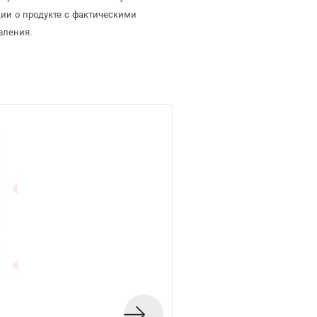
ии о продукте с фактическими
вления.
Набор отверток Эн