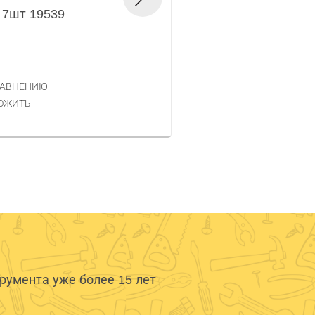
 7шт 19539
19836
Код товара — 702208
760 РУБ.
ЦЕНА
РАВНЕНИЮ
КУПИТЬ
ОЖИТЬ
умента уже более 15 лет