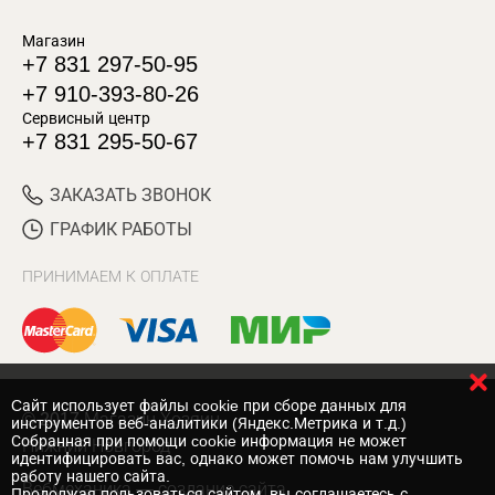
Магазин
+7 831 297-50-95
+7 910-393-80-26
Сервисный центр
+7 831 295-50-67
ЗАКАЗАТЬ ЗВОНОК
ГРАФИК РАБОТЫ
ПРИНИМАЕМ К ОПЛАТЕ
Cайт использует файлы cookie при сборе данных для
© 2017 Магазин Хозяин
инструментов веб-аналитики (Яндекс.Метрика и т.д.)
Собранная при помощи cookie информация не может
Нижний Новгород
идентифицировать вас, однако может помочь нам улучшить
работу нашего сайта.
Вебмеханика
— создание сайта
Продолжая пользоваться сайтом, вы соглашаетесь с