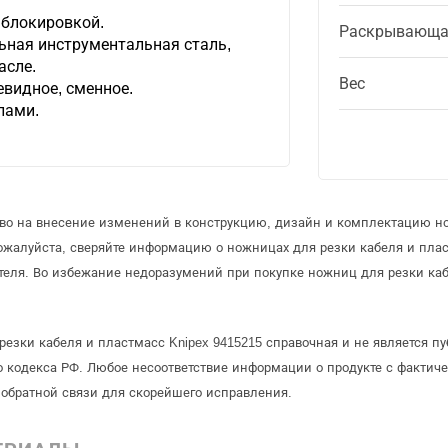
 блокировкой.
Раскрывающа
ьная инструментальная сталь,
асле.
Вес
евидное, сменное.
лами.
аво на внесение изменений в конструкцию, дизайн и комплектацию н
ожалуйста, сверяйте информацию о ножницах для резки кабеля и пла
еля. Во избежание недоразумений при покупке ножниц для резки каб
резки кабеля и пластмасс Knipex 9415215 справочная и не является п
 кодекса РФ. Любое несоответствие информации о продукте с фактиче
обратной связи для скорейшего исправления.