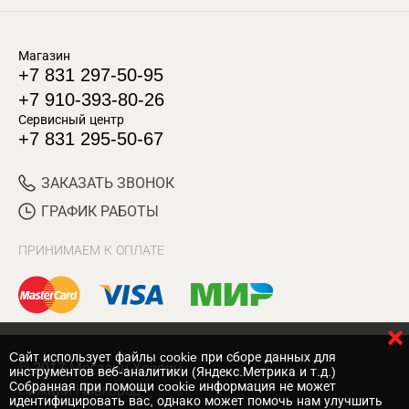
Магазин
+7 831 297-50-95
+7 910-393-80-26
Сервисный центр
+7 831 295-50-67
ЗАКАЗАТЬ ЗВОНОК
ГРАФИК РАБОТЫ
ПРИНИМАЕМ К ОПЛАТЕ
Cайт использует файлы cookie при сборе данных для
© 2017 Магазин Хозяин
инструментов веб-аналитики (Яндекс.Метрика и т.д.)
Собранная при помощи cookie информация не может
Нижний Новгород
идентифицировать вас, однако может помочь нам улучшить