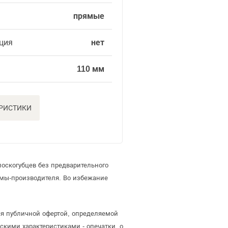
прямые
ция
нет
110 мм
ЕРИСТИКИ
оскогубцев без предварительного
мы-производителя. Во избежание
ся публичной офертой, определяемой
скими характеристиками - опечатки, о