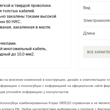
гкой и твердой проволоки.
Вид
 толстых кабелей.
ьно закалены токами высокой
Электроизоля
рно 60 HRC.
ваная, закаленная в масле.
Длина
чехлами.
й многожильный кабель,
ВСЕ ХАРАКТ
дный до 10,0 мм2.
аво на внесение изменений в конструкцию, дизайн и комплектацию пл
информацию о плоскогубцах с информацией на официальном сайте фир
цев уточняйте информацию у консультантов.
Плоскогубцы комбинированные Knipex 0805110 справочная и не являет
 кодекса РФ. Любое несоответствие информации о продукте с фактиче