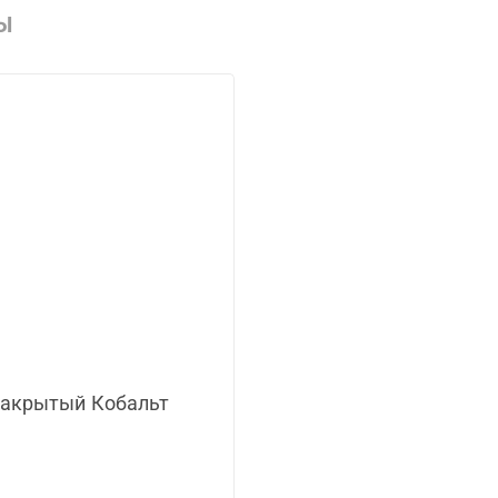
Ы
закрытый Кобальт