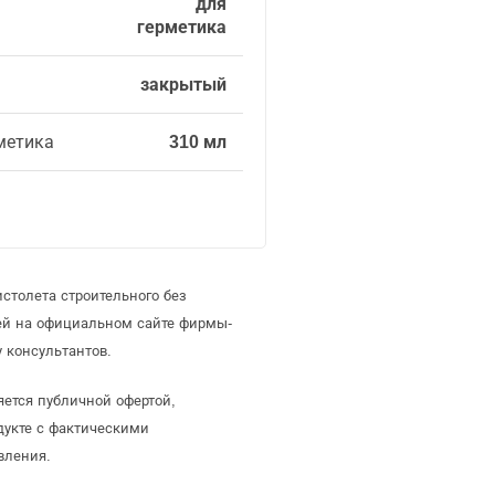
для
герметика
закрытый
метика
310 мл
столета строительного без
ей на официальном сайте фирмы-
 консультантов.
яется публичной офертой,
дукте с фактическими
вления.