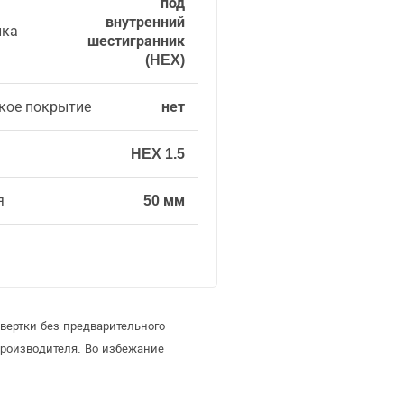
под
внутренний
ика
шестигранник
(HEX)
кое покрытие
нет
HEX 1.5
я
50 мм
вертки без предварительного
роизводителя. Во избежание