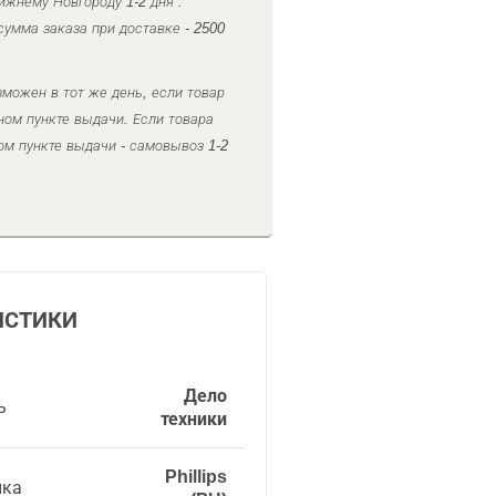
ижнему Новгороду 1-2 дня .
умма заказа при доставке - 2500
можен в тот же день, если товар
ном пункте выдачи. Если товара
ом пункте выдачи - самовывоз 1-2
ИСТИКИ
Дело
ь
техники
Phillips
ика