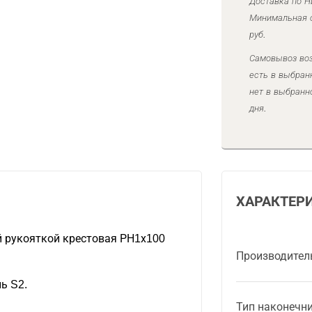
Доставка по Н
Минимальная с
руб.
Самовывоз воз
есть в выбран
нет в выбранн
дня.
ХАРАКТЕР
й рукояткой крестовая РН1х100
Производител
ь S2.
Тип наконечн