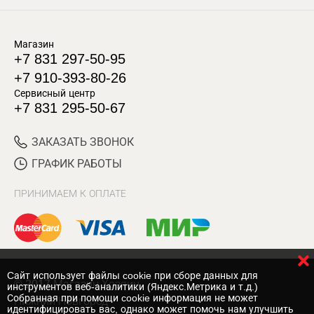
Магазин
+7 831 297-50-95
+7 910-393-80-26
Сервисный центр
+7 831 295-50-67
ЗАКАЗАТЬ ЗВОНОК
ГРАФИК РАБОТЫ
ПРИНИМАЕМ К ОПЛАТЕ
Cайт использует файлы cookie при сборе данных для
© 2017 Магазин Хозяин
инструментов веб-аналитики (Яндекс.Метрика и т.д.)
Собранная при помощи cookie информация не может
Нижний Новгород
идентифицировать вас, однако может помочь нам улучшить