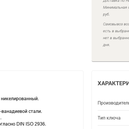
Доставка по Н
Минимальная с
руб.
Самовывоз воз
есть в выбран
нет в выбранн
дня.
ХАРАКТЕР
 никелированный.
Производител
-ванадиевой стали.
.
Тип ключа
гласно DIN ISO 2936.