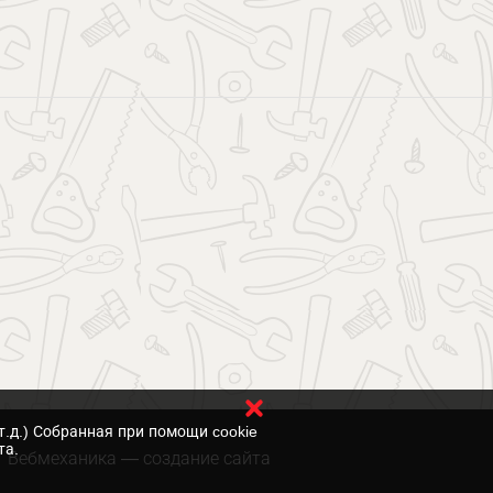
т.д.) Собранная при помощи cookie
та.
Вебмеханика
— создание сайта