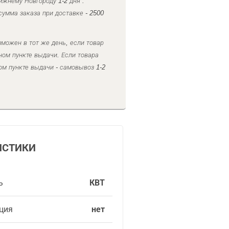
ижнему Новгороду 1-2 дня .
умма заказа при доставке - 2500
можен в тот же день, если товар
ном пункте выдачи. Если товара
ом пункте выдачи - самовывоз 1-2
ИСТИКИ
ь
КВТ
ция
нет