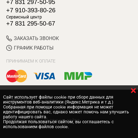
+7 831 297-50-95
+7 910-393-80-26
Сервисный центр
+7 831 295-50-67
ЗАКАЗАТЬ ЗВОНОК
ГРАФИК РАБОТЫ
ПРИНИМАЕМ К ОПЛАТЕ
Cайт использует файлы cookie при сборе данных для
© 2017 Магазин Хозяин
инструментов веб-аналитики (Яндекс.Метрика и т.д.)
Собранная при помощи cookie информация не может
Нижний Новгород
идентифицировать вас, однако может помочь нам улучшить
работу нашего сайта.
Вебмеханика
— создание сайта
Продолжая пользоваться сайтом, вы соглашаетесь с
использованием файлов cookie.