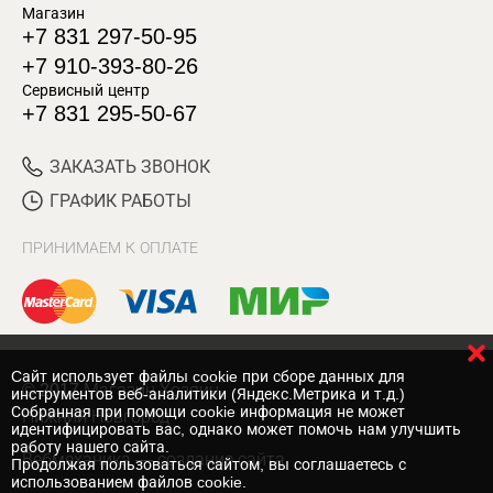
Магазин
+7 831 297-50-95
+7 910-393-80-26
Сервисный центр
+7 831 295-50-67
ЗАКАЗАТЬ ЗВОНОК
ГРАФИК РАБОТЫ
ПРИНИМАЕМ К ОПЛАТЕ
Cайт использует файлы cookie при сборе данных для
© 2017 Магазин Хозяин
инструментов веб-аналитики (Яндекс.Метрика и т.д.)
Собранная при помощи cookie информация не может
Нижний Новгород
идентифицировать вас, однако может помочь нам улучшить
работу нашего сайта.
Вебмеханика
— создание сайта
Продолжая пользоваться сайтом, вы соглашаетесь с
использованием файлов cookie.