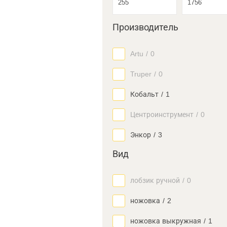
Производитель
Artu
/
0
Truper
/
0
Кобальт
/
1
Центроинструмент
/
0
Энкор
/
3
Вид
лобзик ручной
/
0
ножовка
/
2
ножовка выкружная
/
1