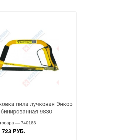
овка пила лучковая Энкор
бинированная 9830
товара — 740183
723 РУБ.
А