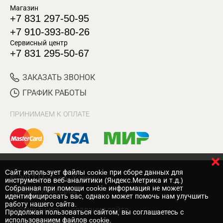
Магазин
+7 831 297-50-95
+7 910-393-80-26
Сервисный центр
+7 831 295-50-67
ЗАКАЗАТЬ ЗВОНОК
ГРАФИК РАБОТЫ
ПРИНИМАЕМ К ОПЛАТЕ
Cайт использует файлы cookie при сборе данных для
© 2017 Магазин Хозяин
инструментов веб-аналитики (Яндекс.Метрика и т.д.)
Собранная при помощи cookie информация не может
Нижний Новгород
идентифицировать вас, однако может помочь нам улучшить
работу нашего сайта.
Вебмеханика
— создание сайта
Продолжая пользоваться сайтом, вы соглашаетесь с
использованием файлов cookie.