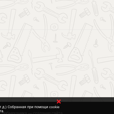
т.д.) Собранная при помощи cookie
та.
Вебмеханика
— создание сайта